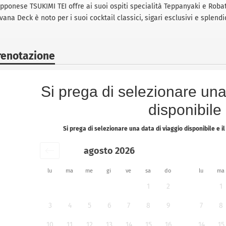
pponese TSUKIMI TEI offre ai suoi ospiti specialità Teppanyaki e Robat
ana Deck è noto per i suoi cocktail classici, sigari esclusivi e splend
renotazione
Si prega di selezionare una
disponibile
Si prega di selezionare una data di viaggio disponibile e 
agosto 2026
lu
ma
me
gi
ve
sa
do
lu
ma
1
2
1
3
4
5
6
7
8
9
7
8
10
11
12
13
14
15
16
14
15