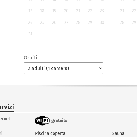
17
18
19
20
21
22
23
21
22
24
25
26
27
28
29
30
28
29
31
Ospiti:
rvizi
ternet
gratuito
ri
Piscina coperta
Sauna