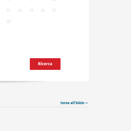
23
24
25
26
27
30
Ricerca
torna all'inizio