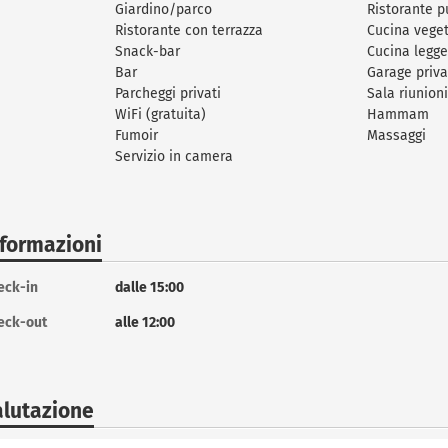
Giardino/parco
Ristorante p
Ristorante con terrazza
Cucina vege
Snack-bar
Cucina legge
Bar
Garage priva
Parcheggi privati
Sala riunion
WiFi (gratuita)
Hammam
Fumoir
Massaggi
Servizio in camera
nformazioni
eck-in
dalle 15:00
eck-out
alle 12:00
alutazione