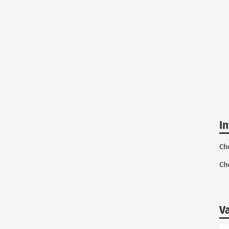
I
Ch
Ch
V