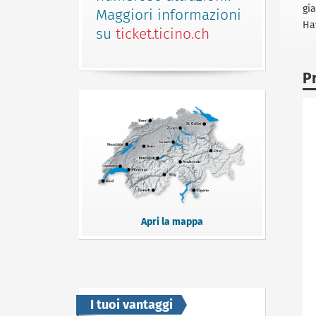
gia
Maggiori informazioni
Hav
su
ticket.ticino.ch
P
Apri la mappa
I tuoi vantaggi