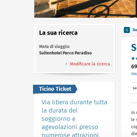
To
La sua ricerca
S
Meta di viaggio:
Suitenhotel Parco Paradiso
Modificare la ricerca
69
ma
Ticino Ticket
sa
Via libera durante tutta
la durata del
In 
soggiorno e
le
agevolazioni presso
co
numerose attrazioni.
di