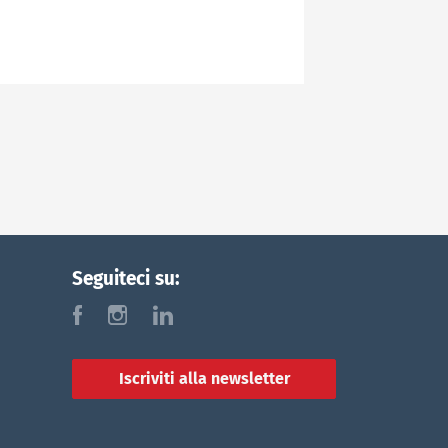
Seguiteci su:
f
i
l
Iscriviti alla newsletter