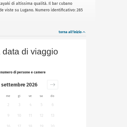
ayaki di altissima qualità. Il bar cubano
ide viste su Lugano. Numero identificativo: 285
torna all'inizio
 data di viaggio
il numero di persone e camere
settembre 2026
me
gi
ve
sa
do
2
3
4
5
6
9
10
11
12
13
16
17
18
19
20