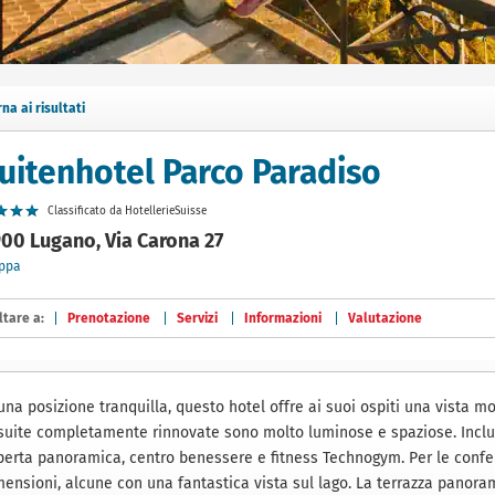
rna ai risultati
uitenhotel Parco Paradiso
Classificato da HotellerieSuisse
00 Lugano, Via Carona 27
ppa
ltare a:
Prenotazione
Servizi
Informazioni
Valutazione
una posizione tranquilla, questo hotel offre ai suoi ospiti una vista m
 suite completamente rinnovate sono molto luminose e spaziose. Incluso
perta panoramica, centro benessere e fitness Technogym. Per le confer
mensioni, alcune con una fantastica vista sul lago. La terrazza panoram